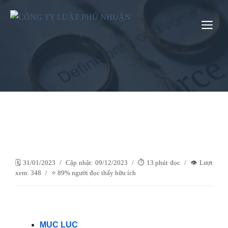
Chuyển
đến
Me
nội
dung
🗓️ 31/01/2023
/
Cập nhật: 09/12/2023
/
⏱️ 13 phút đọc
/
👁️ Lượt
xem: 348
/
⭐ 89% người đọc thấy hữu ích
MỤC LỤC